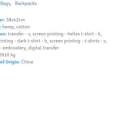
,
Bags
,
Backpacks
er:
38x42cm
:
hemp, cotton
on:
transfer - v, screen printing - helles t-shirt - b,
inting - dark t-shirt - b, screen printing - t-shirts - v,
- embroidery, digital transfer
0910 kg
of Origin:
China