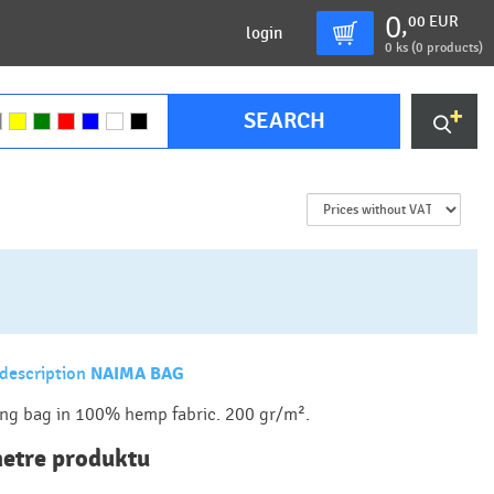
0
00
EUR
,
login
0
ks (
0 products
)
SEARCH
description
NAIMA BAG
ng bag in 100% hemp fabric. 200 gr/m².
etre produktu