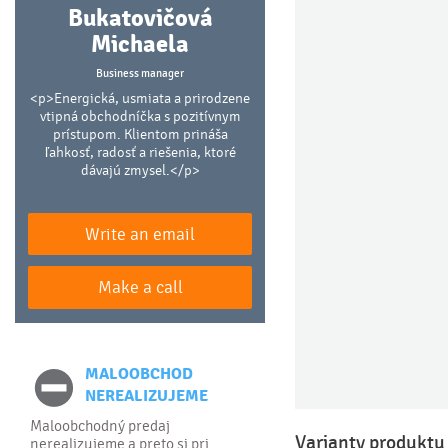
Bukatovičová
Michaela
Business manager
<p>Energická, usmiata a prirodzene
vtipná obchodníčka s pozitívnym
prístupom. Klientom prináša
ľahkosť, radosť a riešenia, ktoré
dávajú zmysel.</p>
Write an email
Make a call
MALOOBCHOD
NEREALIZUJEME
Maloobchodný predaj
Varianty produktu
nerealizujeme a preto si pri