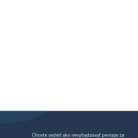
Chcete vedieť ako nevyhadzovať peniaze za