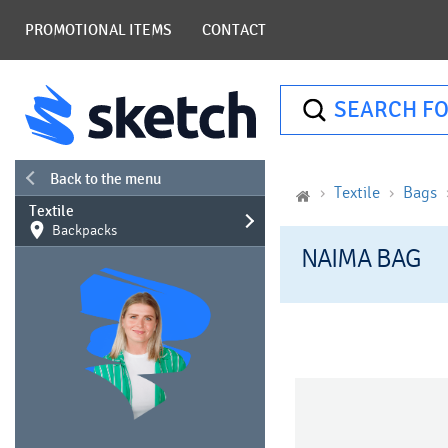
PROMOTIONAL ITEMS
CONTACT
SEARCH FO
Back to the menu
Textile
Bags
Textile
Backpacks
NAIMA BAG