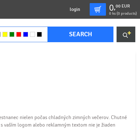
0
00
EUR
,
login
0
ks (
0 products
)
SEARCH
estnanec nielen počas chladných zimných večerov. Chutné
 s vaším logom alebo reklamným textom nie je žiaden