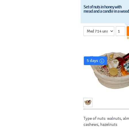
Honey weight: 3x130g
Set of nuts in honey with
mead and a candle in a woo
Dimensions: 230x60x95
Choose the type of nuts, t
honey and we will prepare
product for you.
D
5 days
Type of nuts: walnuts, al
cashews, hazelnuts