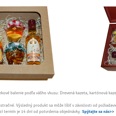
ekové balenie podľa vášho vkusu: Drevená kazeta, kartónová kaze
ustračné. Výsledný produkt sa môže líšiť v závislosti od požiada
í termín je 14 dní od potvrdenia objednávky.
Spýtajte sa nás>>