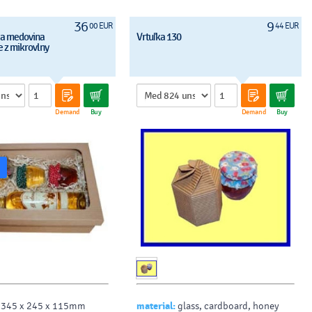
36
9
00 EUR
44 EUR
a medovina
Vrtuľka 130
e z mikrovlny
Demand
Buy
Demand
Buy
345 x 245 x 115mm
material:
glass, cardboard, honey