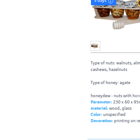
5 days
Type of nuts: walnuts, al
cashews, hazelnuts
Type of honey: agate
honeydew - nuts with h
Parameter:
230 x 60 x 9
honey are the most delici
material:
wood, glass
Color:
unspecified
forest
Decoration:
printing on r
floral - crystallizes quickl