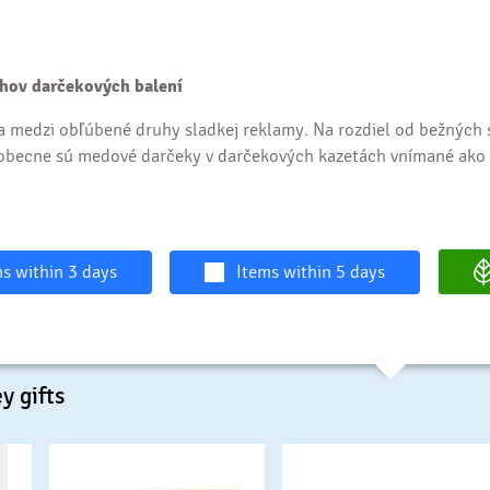
uhov darčekových balení
 medzi obľúbené druhy sladkej reklamy. Na rozdiel od bežných s
eobecne sú medové darčeky v darčekových kazetách vnímané ako 
s within 3 days
Items within 5 days
y gifts