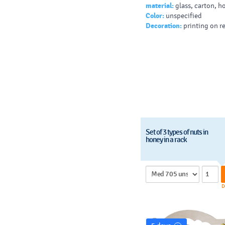
material:
glass, carton, h
Color:
unspecified
Decoration:
printing on r
Set of 3 types of nuts in
honey in a rack
D