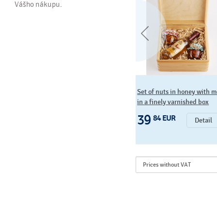
Vášho nákupu.
Sada orieškov v mede v
Set of nuts in honey with 
kartóniku
in a finely varnished box
19
39
04 EUR
84 EUR
Detail
Detail