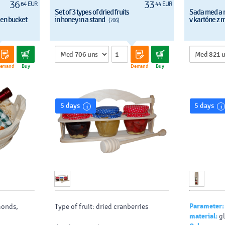
Honey weig
36
33
64 EUR
44 EUR
Set of 3 types of dried fruits
Sada med a 
den bucket
in honey in a stand
v kartóne z 
(706)
Color: natu
he type of
Choose the 
 the
will prepar
a carton.
emand
Buy
Demand
Buy
5 days
5 days
Parameter:
monds,
Type of fruit: dried cranberries
material:
gl