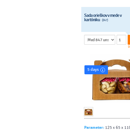
Sada orieškov v mede v
kartóniku
(847)
D
5 days
Parameter:
125 x 65 x 11