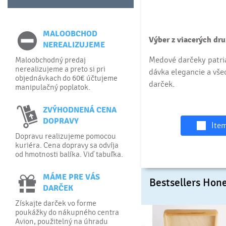
MALOOBCHOD
Výber z viacerých dr
NEREALIZUJEME
Medové darčeky patria
Maloobchodný predaj
nerealizujeme a preto si pri
dávka elegancie a vš
objednávkach do 60€ účtujeme
darček.
manipulačný poplatok.
ZVÝHODNENÁ CENA
DOPRAVY
Item
Dopravu realizujeme pomocou
kuriéra. Cena dopravy sa odvíja
od hmotnosti balíka. Viď tabuľka.
MÁME PRE VÁS
Bestsellers Hone
DARČEK
Získajte darček vo forme
poukážky do nákupného centra
Avion, použitelný na úhradu