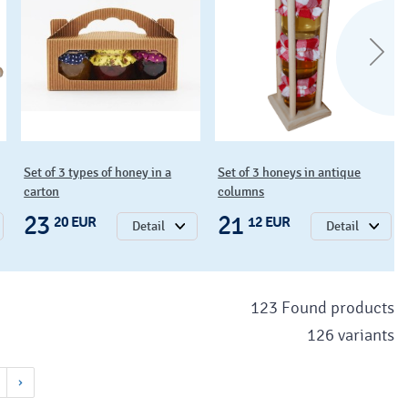
Set of 3 types of honey in a
Set of 3 honeys in antique
carton
columns
23
21
20 EUR
12 EUR
Detail
Detail
123 Found products
126 variants
›