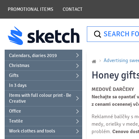
PROMOTIONAL ITEMS
CONTACT
SEARCH FO
Calendars, diaries 2019
Advertising swe
Christmas
Honey gift
Gifts
In 3 days
MEDOVÉ DARČEKY
Items with full colour print - Be
Nechajte sa opantať 
Creative
z cenami ocenenej vč
Office
Reklamné balíčky s m
Textile
medy, oriešky v mede
Work clothes and tools
problém.
Cenovo dost