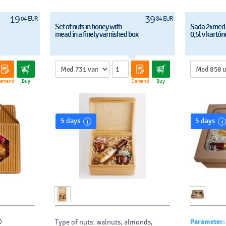
19
39
04 EUR
84 EUR
Set of nuts in honey with
Sada 2xmed 
mead in a finely varnished box
0,5l v kartón
emand
Buy
Demand
Buy
5 days
5 days
0
Parameter:
Type of nuts: walnuts, almonds,