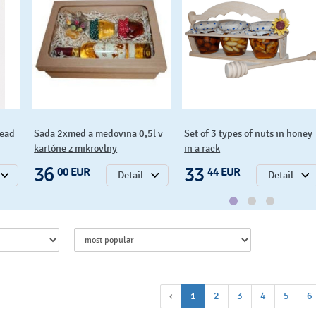
mead
Sada 2xmed a medovina 0,5l v
Set of 3 types of nuts in honey
kartóne z mikrovlny
in a rack
36
33
00 EUR
44 EUR
Detail
Detail
‹
1
2
3
4
5
6