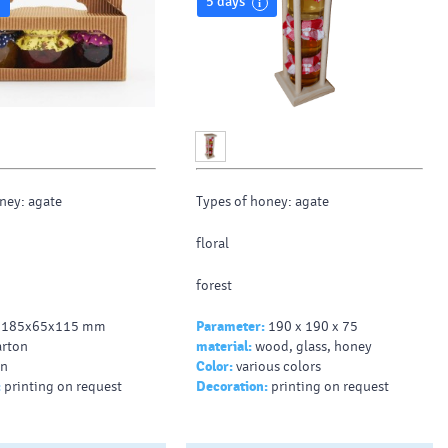
5 days
ney: agate
Types of honey: agate
floral
forest
185x65x115 mm
Parameter:
190 x 190 x 75
honeydew
arton
material:
wood, glass, honey
n
Color:
various colors
linden
:
printing on request
Decoration:
printing on request
: 185x65x115
Dimensions: 60x60x175
Honey weight: 3x60g