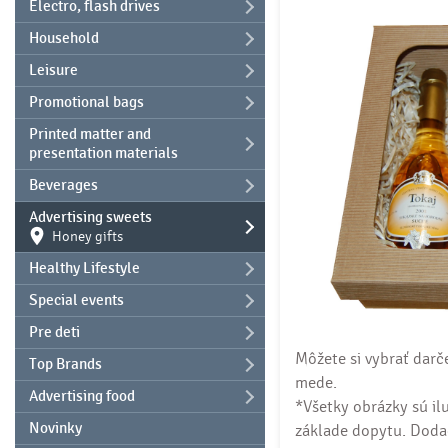
Electro, flash drives
Household
Leisure
Promotional bags
Printed matter and
presentation materials
Beverages
Advertising sweets
Honey gifts
Healthy Lifestyle
Special events
Pre deti
Môžete si vybrať darč
Top Brands
mede.
Advertising food
*Všetky obrázky sú il
Novinky
základe dopytu. Dodac