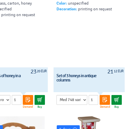
ass, carton, honey
Color:
unspecified
ecified
Decoration:
printing on request
:
printing on request
23
21
20 EUR
12 EUR
 of honey in a
Set of 3 honeys in antique
columns
Demand
Buy
Demand
Buy