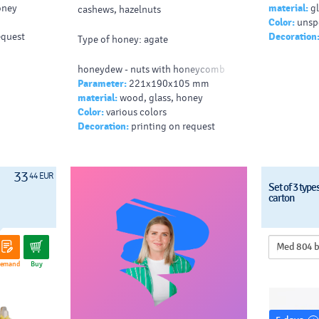
oney
material:
gl
cashews, hazelnuts
Color:
unsp
equest
Decoration
Type of honey: agate
honeydew - nuts with honeycomb
Parameter:
221x190x105 mm
honey are the most delicious
material:
wood, glass, honey
Color:
various colors
forest
Decoration:
printing on request
floral - crystallizes quickly
Mead volume: 0.18 l
33
44 EUR
Set of 3 types
carton
Dimensions: 221x190x105
Honey weight: 2x130g
emand
Buy