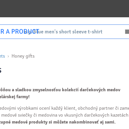
R A PRODUCT
ets
Honey gifts
s
vôňou a sladkou zmyselnosťou kolekcií darčekových medov
elárskej farmy!
edovými výrobkami ocení každý klient, obchodný partner či zam
, medové sviečky či medovina vo vkusných darčekových kazetách
upné medové produkty si môžete nakombinovať aj sami.