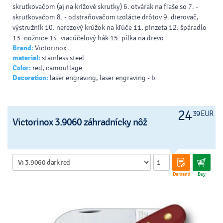
skrutkovačom (aj na krížové skrutky) 6. otvárak na fľaše so 7. -
skrutkovačom 8. - odstraňovačom izolácie drôtov 9. dierovač,
výstružník 10. nerezový krúžok na kľúče 11. pinzeta 12. špáradlo
13. nožnice 14. viacúčelový hák 15. pílka na drevo
Brand:
Victorinox
material:
stainless steel
Color:
red, camouflage
Decoration:
laser engraving, laser engraving - b
24
39 EUR
Victorinox 3.9060 záhradnícky nôž
Demand
Buy