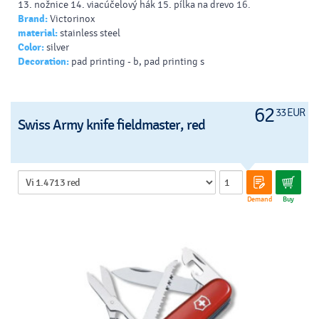
13. nožnice 14. viacúčelový hák 15. pílka na drevo 16.
Brand:
Victorinox
odstraňovač šupín s 17. - nástrojom na vyberanie háčika 18. -
material:
stainless steel
pravítkom (cm+palce) 19. pilník na nechty s 20. - pilníkom na
Color:
silver
železo 21. - čističom na nechty 22. - pílkou na železo 23.
Decoration:
pad printing - b, pad printing s
skrutkovač 2,5 mm 24. dláto a škrabka 25. kliešte so 26. -
strihačom drôtu 27. - ohýbačom drôtu 28. krížový skrutkovač 29.
lupa 30. guľôčkové pero 31. špendlík 32. mini skrutkovač 33.
šidlo
62
33 EUR
Swiss Army knife fieldmaster, red
Demand
Buy