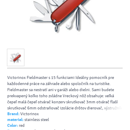
Victorinox Fieldmaster s 15 funkciami Ideálny pomocník pre
každodenné práce na záhrade alebo spoločník na turistike.
Fieldmaster sa nestratí ani v garáži alebo dielni. Sami budete
prekvapený koľko toho zvládne Vreckový nôž obsahuje: veľká
čepeľ malá čepeľ otvárač konzerv skrutkovač 3mm otvárač flaší
skrutkovač 6mm odstraňovač izolácie drôtov dierovač, výstružník
Brand:
Victorinox
skrutkovač 1/2 nožnice pílka na drevo viacúčelový hák špáradlo
material:
stainless steel
pinzeta krúžok na kľúče
Color:
red