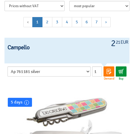
‹
1
2
3
4
5
6
7
›
2
21 EUR
Campello
Demand
Buy
5 days