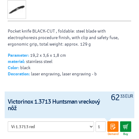
Pocket knife BLACK-CUT , foldable: steel blade with
electrophoresis procedure finish, with clip and safety fuse,
ergonomic grip, total weight: approx. 129 g
Parameter:
19,2 x 3,6 x 1,8 cm
material:
stainless steel
Color:
black
Decoration:
laser engraving, laser engraving - b
62
33 EUR
Victorinox 1.3713 Huntsman vreckový
nôž
Demand
Buy