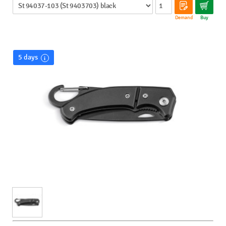
Demand
Buy
5 days