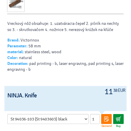
Vreckový nôž obsahuje: 1. uzatváracia čepeľ 2. pilník na nechty
so 3. - skrutkovačom 4. nožnice 5. nerezový krúžok na kľúče
Brand:
Victorinox
Parameter:
58 mm
material:
stainless steel, wood
Color:
natural
Decoration:
pad printing - b, laser engraving, pad printing s, laser
engraving - b
11
38 EUR
NINJA. Knife
Demand
Buy