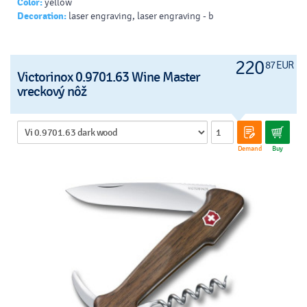
Color:
yellow
Decoration:
laser engraving, laser engraving - b
220
87 EUR
Victorinox 0.9701.63 Wine Master
vreckový nôž
Demand
Buy