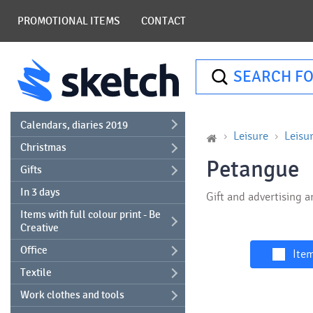
PROMOTIONAL ITEMS
CONTACT
SEARCH FO
Calendars, diaries 2019
Leisure
Leisu
Christmas
Petangue
Gifts
In 3 days
Gift and advertising ar
Items with full colour print - Be
Creative
Office
Item
Textile
Work clothes and tools