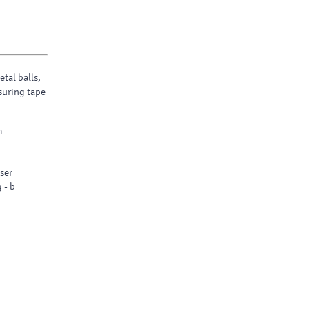
tal balls,
suring tape
m
aser
 - b