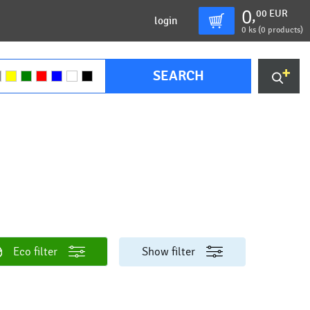
0
00
EUR
,
login
0
ks (
0 products
)
SEARCH
Eco filter
Show filter