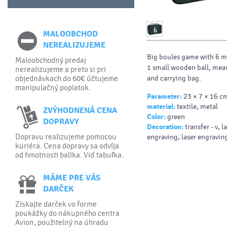
MALOOBCHOD
NEREALIZUJEME
Big boules game with 6 me
Maloobchodný predaj
1 small wooden ball, mea
nerealizujeme a preto si pri
objednávkach do 60€ účtujeme
and carrying bag.
manipulačný poplatok.
Parameter:
23 × 7 × 16 c
material:
textile, metal
ZVÝHODNENÁ CENA
Color:
green
DOPRAVY
Decoration:
transfer - v, l
Dopravu realizujeme pomocou
engraving, laser engraving
kuriéra. Cena dopravy sa odvíja
od hmotnosti balíka. Viď tabuľka.
MÁME PRE VÁS
DARČEK
Získajte darček vo forme
poukážky do nákupného centra
Avion, použitelný na úhradu