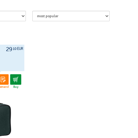
29
10 EUR
emand
Buy