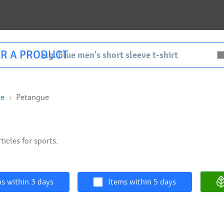
R A PRODUCT
re
Petangue
ticles for sports.
s within 3 days
Items within 5 days