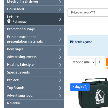
Electro, flash drives
Household
Leisure
Petangue
Promotional bags
Printed matter and
presentation materials
Big boules game
Beverages
Advertising sweets
Healthy Lifestyle
D
Special events
Pre deti
3 days
Top Brands
Advertising food
Novinky