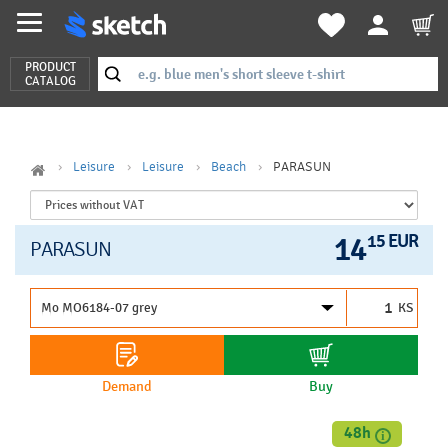
PRODUCT
CATALOG
Leisure
Leisure
Beach
PARASUN
14
15 EUR
PARASUN
KS
Demand
Buy
48h