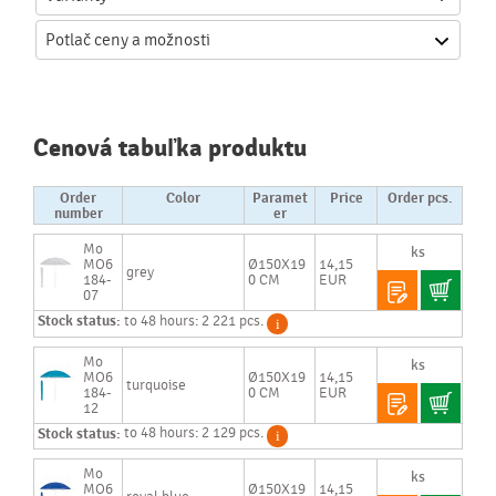
Potlač
ceny a možnosti
Cenová tabuľka produktu
Order
Color
Paramet
Price
Order pcs.
number
er
Mo
MO6
Ø150X19
14,15
grey
184-
0 CM
EUR
07
Stock status:
to 48 hours: 2 221 pcs.
Mo
MO6
Ø150X19
14,15
turquoise
184-
0 CM
EUR
12
Stock status:
to 48 hours: 2 129 pcs.
Mo
MO6
Ø150X19
14,15