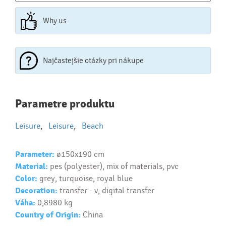
Why us
Najčastejšie otázky pri nákupe
Najčastejšie otázky pri nákupe
Parametre produktu
reklamných predmetov
Leisure
,
Leisure
,
Beach
Ako realizujete potlač na reklamné premedy?
Text.....
Parameter:
ø150x190 cm
Ako si vybrať správny predmet?
Material:
pes (polyester), mix of materials, pvc
Text...
Color:
grey, turquoise, royal blue
Decoration:
transfer - v, digital transfer
Váha:
0,8980 kg
Country of Origin:
China