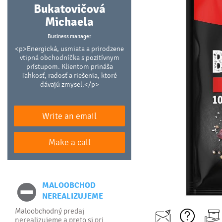
Bukatovičová
Michaela
Business manager
<p>Energická, usmiata a prirodzene
vtipná obchodníčka s pozitívnym
prístupom. Klientom prináša
ľahkosť, radosť a riešenia, ktoré
dávajú zmysel.</p>
Write an email
Make a call
MALOOBCHOD
NEREALIZUJEME
Maloobchodný predaj
nerealizujeme a preto si pri