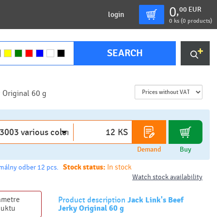
0
00
EUR
,
login
0
ks (
0 products
)
SEARCH
y Original 60 g
KS
Demand
Buy
Stock status:
In stock
málny odber 12 pcs.
Watch stock availability
ametre
Product description
Jack Link's Beef
Jerky Original 60 g
duktu