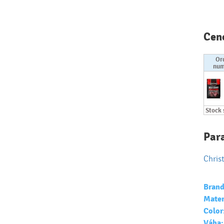
Cen
Or
num
Stock 
Par
Chris
Brand
Mater
Color
Váha: