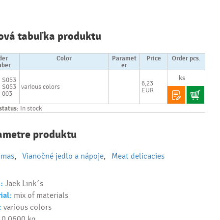
Najčastejšie
otázky pri
ová tabuľka produktu
nákupe
reklamných
predmetov
der
Color
Paramet
Price
Order pcs.
ber
er
Ako realizujete
S053
6,23
S053
various colors
potlač na
EUR
003
reklamné
premedy?
status:
In stock
Text.....
ametre produktu
Ako si vybrať
správny
predmet?
tmas
,
Vianočné jedlo a nápoje
,
Meat delicacies
Text...
:
Jack Link´s
ial:
mix of materials
:
various colors
0,0600 kg