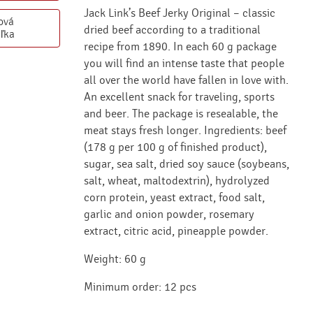
Jack Link’s Beef Jerky Original – classic
ová
dried beef according to a traditional
ľka
recipe from 1890. In each 60 g package
you will find an intense taste that people
all over the world have fallen in love with.
An excellent snack for traveling, sports
and beer. The package is resealable, the
meat stays fresh longer. Ingredients: beef
(178 g per 100 g of finished product),
sugar, sea salt, dried soy sauce (soybeans,
salt, wheat, maltodextrin), hydrolyzed
corn protein, yeast extract, food salt,
garlic and onion powder, rosemary
extract, citric acid, pineapple powder.
Weight: 60 g
Minimum order: 12 pcs