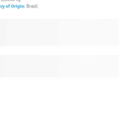
ry of Origin:
Brazil
Chcete vedieť ako nevyhadzovať peniaze za
reklamné predmety? Máme pre vás
sprievodcu