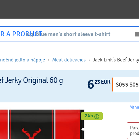
R A PRODUCT
anočné jedlo a nápoje
Meat delicacies
Jack Link's Beef Jerk
f Jerky Original 60 g
6
23 EUR
Mini
24h
Par
pro