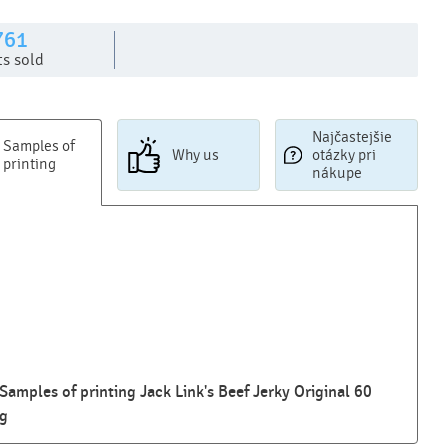
761
ts sold
Najčastejšie
Samples of
Why us
otázky pri
printing
nákupe
Samples of printing Jack Link's Beef Jerky Original 60
g