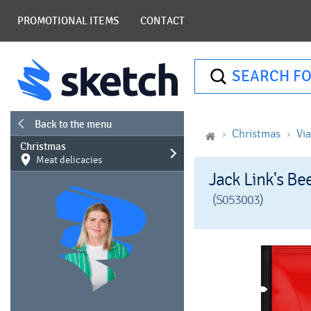
PROMOTIONAL ITEMS
CONTACT
SEARCH FO
Back to the menu
Christmas
Vi
Christmas
Meat delicacies
Jack Link's Bee
(S053003)