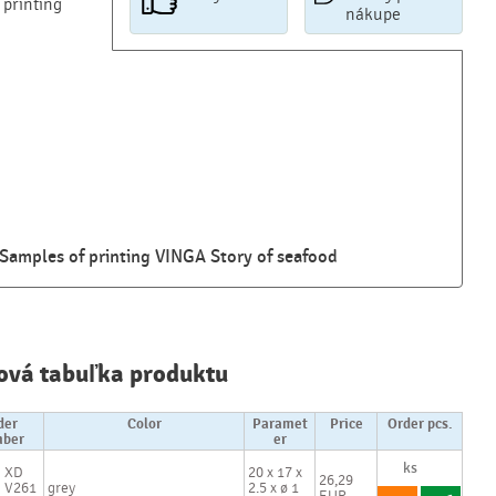
printing
nákupe
Samples of printing VINGA Story of seafood
Najčastejšie
otázky pri
ová tabuľka produktu
nákupe
reklamných
predmetov
der
Color
Paramet
Price
Order pcs.
ber
er
Ako realizujete
XD
20 x 17 x
26,29
V261
grey
2.5 x ø 1
potlač na
EUR