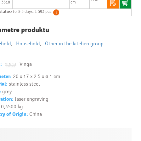
3518
cm
reklamné
premedy?
status:
to 3-5 days: 1 593 pcs.
Text.....
Ako si vybrať
ametre produktu
správny
predmet?
ehold
,
Household
,
Other in the kitchen group
Text...
:
Vinga
eter:
20 x 17 x 2.5 x ø 1 cm
ial:
stainless steel
:
grey
ation:
laser engraving
0,3500 kg
ry of Origin:
China