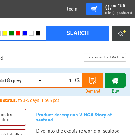
0
00
EUR
,
login
0
ks (
0 products
)
SEARCH
od
KS
Demand
Buy
k status:
to 3-5 days: 1 593 pcs.
ametre
Product description
VINGA Story of
seafood
duktu
Dive into the exquisite world of seafood
ová
tabuľka