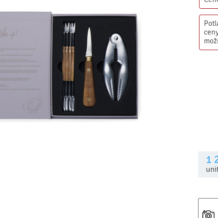
Potl
ceny
mož
1 
uni