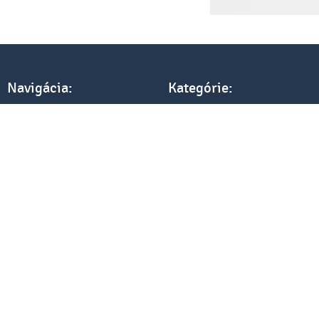
Navigácia:
Kategórie:
Úvod
Textil
Referencie
Elektronika
Tlač a cenník
Darčeky
Všetko o nákupe
Kancelária
Blog
Ostatné
Kontakt
Withdraw from the contract here