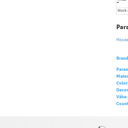
Stock 
Par
Hous
Brand
Param
Mater
Color
Decor
Váha:
Count