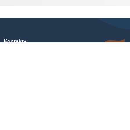
Kontakty:
tel.: +421 248484040
fax: +421 248484012
e-mail: info@sketch.sk
www.sketch.sk