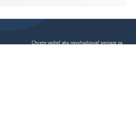
Chcete vedieť ako nevyhadzovať peniaze za
reklamné predmety? Máme pre vás
sprievodcu
reklamnými predmetmi!
Mám záujem
Vyplnite e-mail a stiahnite si zadarmo e-book.