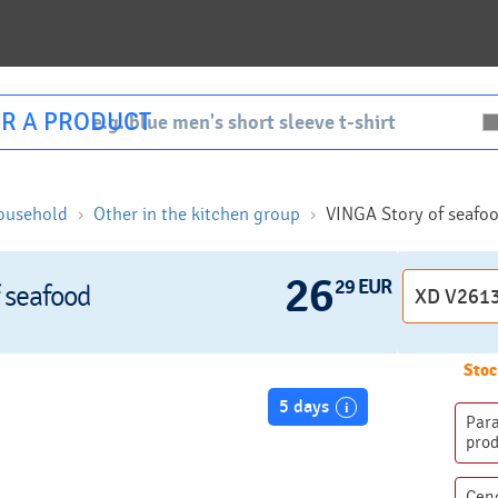
R A PRODUCT
ousehold
Other in the kitchen group
VINGA Story of seafo
26
29 EUR
 seafood
Stoc
5 days
Par
pro
Cen