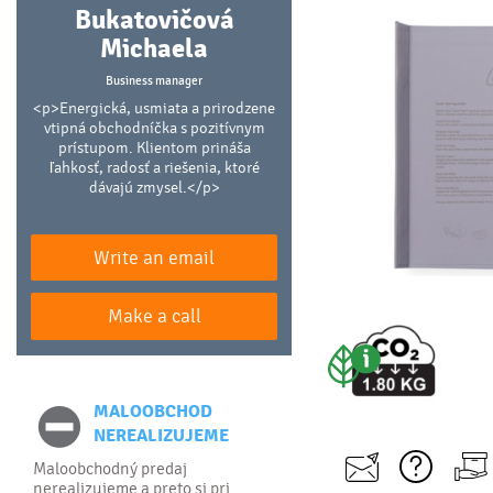
Bukatovičová
Michaela
Business manager
<p>Energická, usmiata a prirodzene
vtipná obchodníčka s pozitívnym
prístupom. Klientom prináša
ľahkosť, radosť a riešenia, ktoré
dávajú zmysel.</p>
Write an email
Make a call
MALOOBCHOD
NEREALIZUJEME
Maloobchodný predaj
nerealizujeme a preto si pri