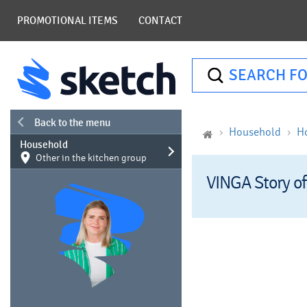
PROMOTIONAL ITEMS
CONTACT
SEARCH FO
Back to the menu
Household
H
Household
Other in the kitchen group
VINGA Story of