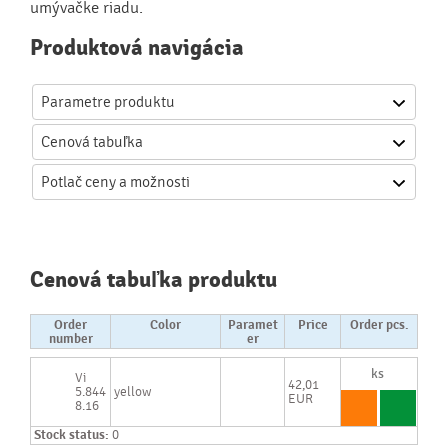
umývačke riadu.
Produktová navigácia
Parametre produktu
Cenová
tabuľka
Potlač
ceny a možnosti
Cenová tabuľka produktu
Order
Color
Paramet
Price
Order pcs.
number
er
Vi
42,01
5.844
yellow
EUR
8.16
Stock status:
0