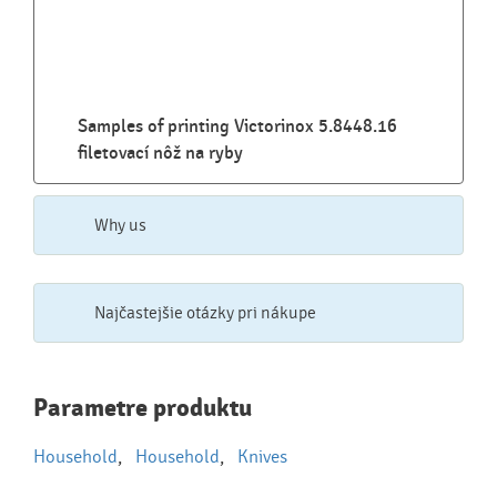
Samples of printing Victorinox 5.8448.16
filetovací nôž na ryby
Why us
Najčastejšie otázky pri nákupe
Najčastejšie otázky pri nákupe
Parametre produktu
reklamných predmetov
Household
,
Household
,
Knives
Ako realizujete potlač na reklamné premedy?