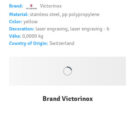
Text.....
Brand:
Victorinox
Ako si vybrať správny predmet?
Material:
stainless steel, pp polypropylene
Text...
Color:
yellow
Decoration:
laser engraving, laser engraving - b
Váha:
0,0000 kg
Country of Origin:
Switzerland
Brand Victorinox