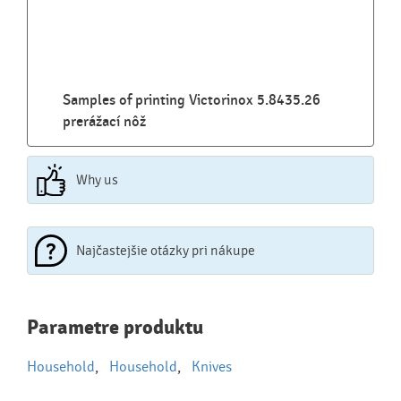
Samples of printing Victorinox 5.8435.26
prerážací nôž
Why us
Najčastejšie otázky pri nákupe
Najčastejšie otázky pri nákupe
Parametre produktu
reklamných predmetov
Household
,
Household
,
Knives
Ako realizujete potlač na reklamné premedy?