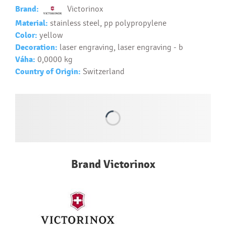
Text.....
Brand:
Victorinox
Ako si vybrať správny predmet?
Material:
stainless steel, pp polypropylene
Text...
Color:
yellow
Decoration:
laser engraving, laser engraving - b
Váha:
0,0000 kg
Country of Origin:
Switzerland
Brand Victorinox