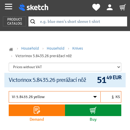
PRODUCT
CATALOG
Household
Household
Knives
Victorinox 5.8435.26 prerážací nôž
51
49 EUR
Victorinox 5.8435.26 prerážací nôž
KS
Demand
Buy