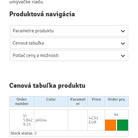
umývačke riadu.
Produktová navigácia
Parametre produktu
Cenová
tabuľka
Potlač
ceny a možnosti
Cenová tabuľka produktu
Order
Color
Paramet
Price
Order pcs.
number
er
Vi
42,01
5.842
yellow
EUR
9.13
Stock status:
0