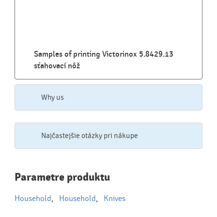
Samples of printing Victorinox 5.8429.13
sťahovací nôž
Why us
Najčastejšie otázky pri nákupe
Najčastejšie otázky pri nákupe
Parametre produktu
reklamných predmetov
Household
,
Household
,
Knives
Ako realizujete potlač na reklamné premedy?