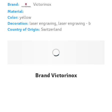
Text.....
Brand:
Victorinox
Ako si vybrať správny predmet?
Material:
Text...
Color:
yellow
Decoration:
laser engraving, laser engraving - b
Country of Origin:
Switzerland
Brand Victorinox