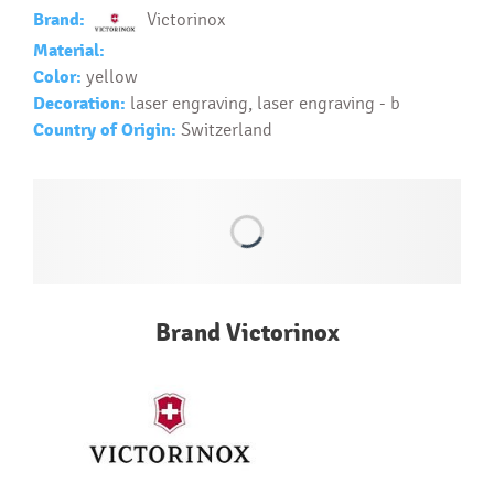
Text.....
Brand:
Victorinox
Ako si vybrať správny predmet?
Material:
Text...
Color:
yellow
Decoration:
laser engraving, laser engraving - b
Country of Origin:
Switzerland
Brand Victorinox