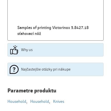
Samples of printing Victorinox 5.8427.18
sťahovací nôž
Why us
Najčastejšie otázky pri nákupe
Najčastejšie otázky pri nákupe
Parametre produktu
reklamných predmetov
Household
,
Household
,
Knives
Ako realizujete potlač na reklamné premedy?