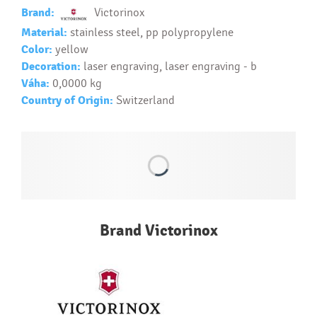
Text.....
Brand:
Victorinox
Ako si vybrať správny predmet?
Material:
stainless steel, pp polypropylene
Text...
Color:
yellow
Decoration:
laser engraving, laser engraving - b
Váha:
0,0000 kg
Country of Origin:
Switzerland
Brand Victorinox