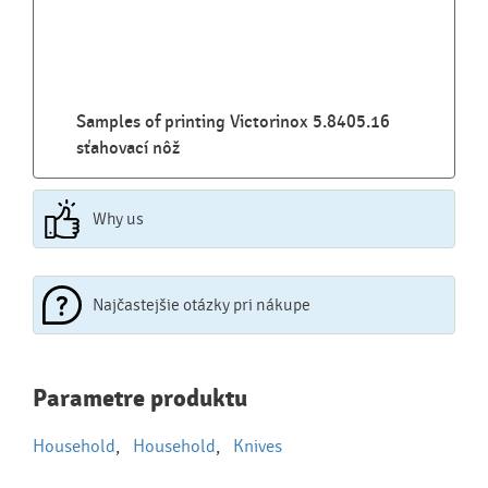
Samples of printing Victorinox 5.8405.16
sťahovací nôž
Why us
Najčastejšie otázky pri nákupe
Najčastejšie otázky pri nákupe
Parametre produktu
reklamných predmetov
Household
,
Household
,
Knives
Ako realizujete potlač na reklamné premedy?