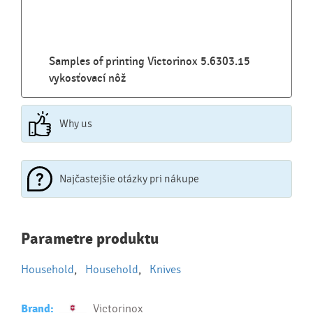
Samples of printing Victorinox 5.6303.15
vykosťovací nôž
Why us
Najčastejšie otázky pri nákupe
Najčastejšie otázky pri nákupe
Parametre produktu
reklamných predmetov
Household
,
Household
,
Knives
Ako realizujete potlač na reklamné premedy?
Text.....
Brand:
Victorinox
Ako si vybrať správny predmet?