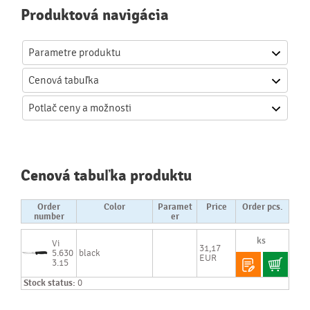
Produktová navigácia
Parametre produktu
Cenová
tabuľka
Potlač
ceny a možnosti
Cenová tabuľka produktu
Order
Color
Paramet
Price
Order pcs.
number
er
Vi
31,17
5.630
black
EUR
3.15
Stock status:
0