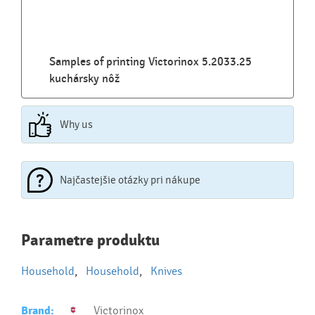
Samples of printing Victorinox 5.2033.25
kuchársky nôž
Why us
Najčastejšie otázky pri nákupe
Najčastejšie otázky pri nákupe
Parametre produktu
reklamných predmetov
Household
,
Household
,
Knives
Ako realizujete potlač na reklamné premedy?
Text.....
Brand:
Victorinox
Ako si vybrať správny predmet?