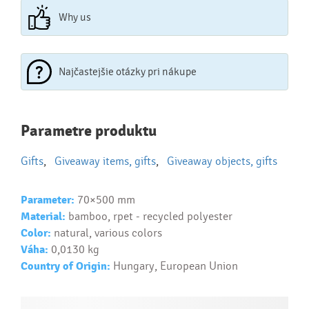
Why us
Najčastejšie otázky pri nákupe
Najčastejšie otázky pri nákupe
Parametre produktu
reklamných predmetov
Gifts
,
Giveaway items, gifts
,
Giveaway objects, gifts
Ako realizujete potlač na reklamné premedy?
Text.....
Parameter:
70×500 mm
Ako si vybrať správny predmet?
Material:
bamboo, rpet - recycled polyester
Text...
Color:
natural, various colors
Váha:
0,0130 kg
Country of Origin:
Hungary, European Union