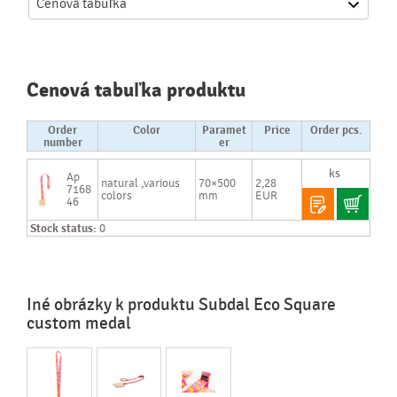
Cenová
tabuľka
Cenová tabuľka produktu
Order
Color
Paramet
Price
Order pcs.
number
er
Ap
natural ,various
70×500
2,28
7168
colors
mm
EUR
46
Stock status:
0
Iné obrázky k produktu Subdal Eco Square
custom medal