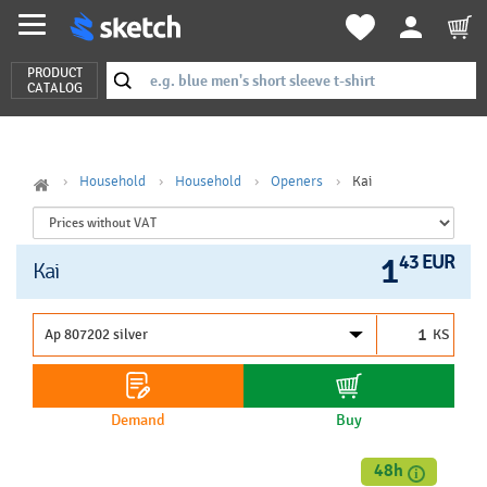
PRODUCT
CATALOG
Household
Household
Openers
Kai
1
43 EUR
Kai
KS
Demand
Buy
48h