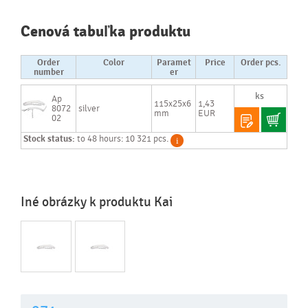
Cenová tabuľka produktu
Order
Color
Paramet
Price
Order pcs.
number
er
Ap
115x25x6
1,43
8072
silver
mm
EUR
02
Stock status:
to 48 hours: 10 321 pcs.
Iné obrázky k produktu Kai