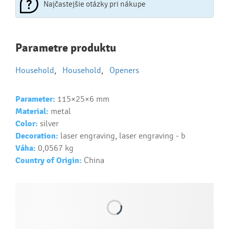
Najčastejšie otázky pri nákupe
Najčastejšie otázky pri nákupe
Parametre produktu
reklamných predmetov
Household
,
Household
,
Openers
Ako realizujete potlač na reklamné premedy?
Text.....
Parameter:
115×25×6 mm
Ako si vybrať správny predmet?
Material:
metal
Text...
Color:
silver
Decoration:
laser engraving, laser engraving - b
Váha:
0,0567 kg
Country of Origin:
China