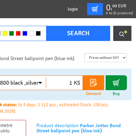
0
00
EUR
,
login
0
ks (
0 products
)
SEARCH
Bond Street ballpoint pen (blue ink)
KS
Demand
Buy
k status:
to 3 days: 1 112 pcs., estimated Stock: 250 pcs.
08.2026)
ametre
Product description
Parker Jotter Bond
Street ballpoint pen (blue ink)
duktu