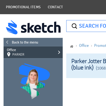
PROMOTIONAL ITEMS
CONTACT
SEARCH FO
Back to the menu
Office
Promot
Office
PARKER
Parker Jotter 
(blue ink)
(1068