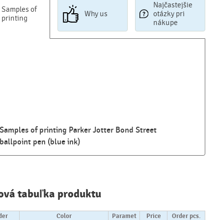
Najčastejšie
Samples of
Why us
otázky pri
printing
nákupe
Samples of printing Parker Jotter Bond Street
ballpoint pen (blue ink)
Najčastejšie
otázky pri
ová tabuľka produktu
nákupe
reklamných
predmetov
der
Color
Paramet
Price
Order pcs.