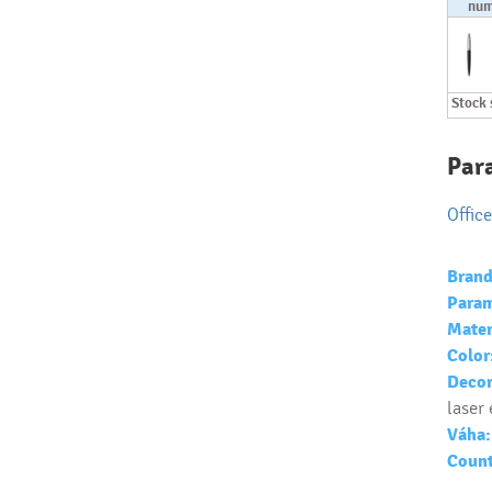
num
Stock 
Par
Office
Brand
Param
Mater
Color
Decor
laser
Váha:
Count