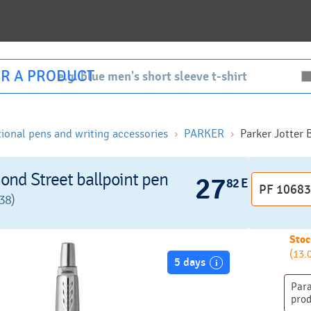
R A PRODUCT
ional pens and writing accessories
PARKER
Parker Jotter 
Bond Street ballpoint pen
27
82 EUR
38)
Stoc
(13.
5 days
Par
pro