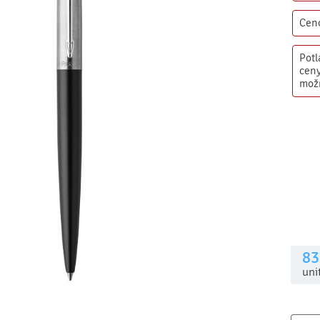
Cen
Potl
ceny
mož
83
uni