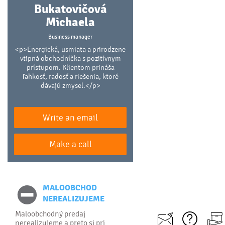
Bukatovičová
Michaela
Business manager
<p>Energická, usmiata a prirodzene
vtipná obchodníčka s pozitívnym
prístupom. Klientom prináša
ľahkosť, radosť a riešenia, ktoré
dávajú zmysel.</p>
Write an email
Make a call
MALOOBCHOD
NEREALIZUJEME
Maloobchodný predaj
nerealizujeme a preto si pri