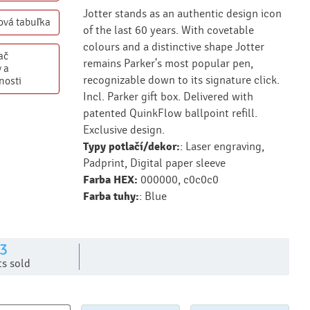
Jotter stands as an authentic design icon
ová
tabuľka
of the last 60 years. With covetable
colours and a distinctive shape Jotter
ač
remains Parker's most popular pen,
 a
recognizable down to its signature click.
nosti
Incl. Parker gift box. Delivered with
patented QuinkFlow ballpoint refill.
Exclusive design.
Typy potlačí/dekor:
: Laser engraving,
Padprint, Digital paper sleeve
Farba HEX:
000000, c0c0c0
Farba tuhy:
: Blue
3
ts sold