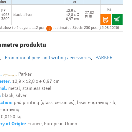
ber
er
Ako realizujete
PF
12,9 x
27,82
1068
black ,silver
12,8 x Ø
potlač na
EUR
3800
0,97 cm
reklamné
premedy?
status:
to 3 days: 1 112 pcs.
, estimated Stock: 250 pcs. (13.08.2026)
Text.....
Ako si vybrať
ametre produktu
správny
predmet?
,
Promotional pens and writing accessories
,
PARKER
Text...
:
Parker
eter:
12,9 x 12,8 x ø 0,97 cm
ial:
metal, stainless steel
:
black, silver
ation:
pad printing (glass, ceramics), laser engraving - b,
 engraving
0,0150 kg
ry of Origin:
France, European Union