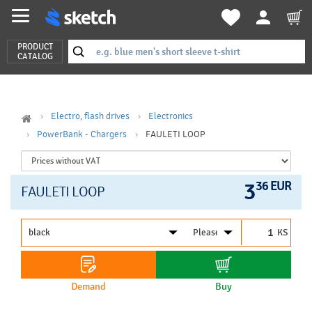
PRODUCT
CATALOG
Electro, flash drives
Electronics
PowerBank - Chargers
FAULETI LOOP
3
36 EUR
FAULETI LOOP
KS
Demand
Buy