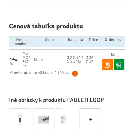
Cenová tabuľka produktu
Order
Color
Kapacita
Price
Order pcs.
number
Mo
MO2
3,2 X 10,3
3,36
black
647-
X 1,4CM
EUR
03
Stock status:
to 48 hours: 4 199 pcs.
Iné obrázky k produktu FAULETI LOOP
+