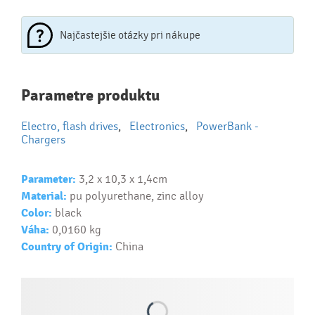
Najčastejšie otázky pri nákupe
Najčastejšie otázky pri nákupe
Parametre produktu
reklamných predmetov
Electro, flash drives
,
Electronics
,
PowerBank -
Ako realizujete potlač na reklamné premedy?
Chargers
Text.....
Ako si vybrať správny predmet?
Parameter:
3,2 x 10,3 x 1,4cm
Material:
pu polyurethane, zinc alloy
Text...
Color:
black
Váha:
0,0160 kg
Country of Origin:
China