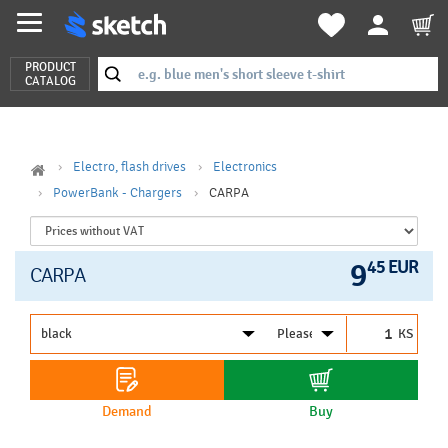
PRODUCT
CATALOG
Electro, flash drives
Electronics
PowerBank - Chargers
CARPA
9
45 EUR
CARPA
KS
Demand
Buy