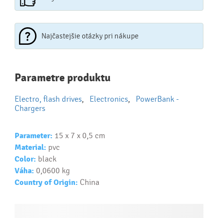
Najčastejšie otázky pri nákupe
Najčastejšie otázky pri nákupe
Parametre produktu
reklamných predmetov
Electro, flash drives
,
Electronics
,
PowerBank -
Ako realizujete potlač na reklamné premedy?
Chargers
Text.....
Ako si vybrať správny predmet?
Parameter:
15 x 7 x 0,5 cm
Material:
pvc
Text...
Color:
black
Váha:
0,0600 kg
Country of Origin:
China