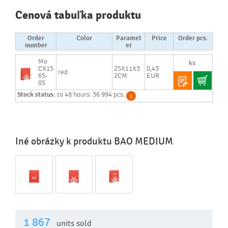
Cenová tabuľka produktu
Order
Color
Paramet
Price
Order pcs.
number
er
Mo
CX15
25X11X3
0,43
red
65-
2CM
EUR
05
Stock status:
to 48 hours: 36 994 pcs.
Iné obrázky k produktu BAO MEDIUM
1 867
units sold