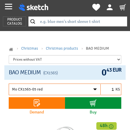
PRODUCT
CATALOG
Christmas
Christmas products
BAO MEDIUM
0
43 EUR
BAO MEDIUM
(CX1565)
KS
Demand
Buy
48h