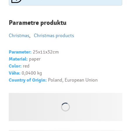
Najčastejšie otázky pri nákupe
Parametre produktu
reklamných predmetov
Christmas
,
Christmas products
Ako realizujete potlač na reklamné premedy?
Text.....
Parameter:
25x11x32cm
Ako si vybrať správny predmet?
Material:
paper
Text...
Color:
red
Váha:
0,0400 kg
Country of Origin:
Poland, European Union