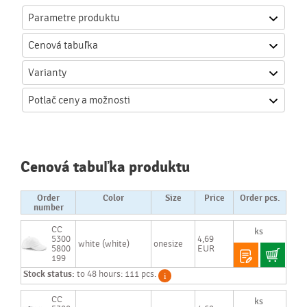
Parametre produktu
Cenová
tabuľka
Varianty
Potlač
ceny a možnosti
Cenová tabuľka produktu
Order
Color
Size
Price
Order pcs.
number
CC
5300
4,69
white (white)
onesize
5800
EUR
199
Stock status:
to 48 hours: 111 pcs.
CC