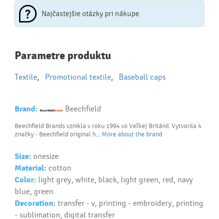
Najčastejšie otázky pri nákupe
Najčastejšie otázky pri nákupe
Parametre produktu
reklamných predmetov
Textile
,
Promotional textile
,
Baseball caps
Ako realizujete potlač na reklamné premedy?
Text.....
Ako si vybrať správny predmet?
Brand:
Beechfield
Text...
Beechfield Brands vznikla v roku 1994 vo Veľkej Británií. Vytvorila 4
značky - Beechfield original h...
More about the brand
Size:
onesize
Material:
cotton
Color:
light grey, white, black, light green, red, navy
blue, green
Decoration:
transfer - v, printing - embroidery, printing
- sublimation, digital transfer