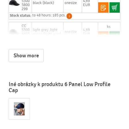
5300
4,69
black (black)
onesize
5800
EUR
299
Stock status:
to 48 hours: 185 pcs.
CC
5300
light grey ,light
4,69
onesize
5803
green (light grey)
EUR
999
Stock status:
to 48 hours: 133 pcs.
Show more
Iné obrázky k produktu 6 Panel Low Profile
Cap