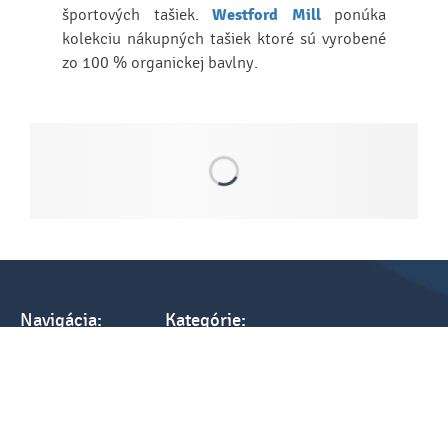
športových tašiek.
Westford Mill
ponúka
kolekciu nákupných tašiek ktoré sú vyrobené
zo 100 % organickej bavlny.
Navigácia:
Kategórie:
Úvod
Textil
Referencie
Elektronika
Tlač a cenník
Darčeky