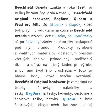
Beechfield Brands
vznikla v roku 1994
vo
Veľkej Británií. Vytvorila 4 značky -
Beechfield
original headwear, BagBase, Quadra a
Westford Mill
. Od
šiltoviek
a
čiapok
, ktoré
boli prvými produktami na ktoré sa
Beechfield
Brands
sústredili cez
ruksaky
,
nákupné tašky
až po
ľadvinky
, všetky kategoricky zoskupené
pod iným brandom. Produkty vyrobené
z kvalitných materiálov, dôsledným prešitím
všetkých spojov, jednoduchý, nadčasový
dizajn a dôraz na etický kódex pri výrobe
a ochranu životného prostredia – toto sú
hlavne body, ktoré značku vystihujú.
Beechfield Original headwear
je zameraná na
čiapky, šiltovky, nákrčníky a
šatky.
BagBase
na tašky, ľadvinky, cestovné a
športové tašky, batohy.
Quadra
je línia
športových, elegantných batohov ale aj